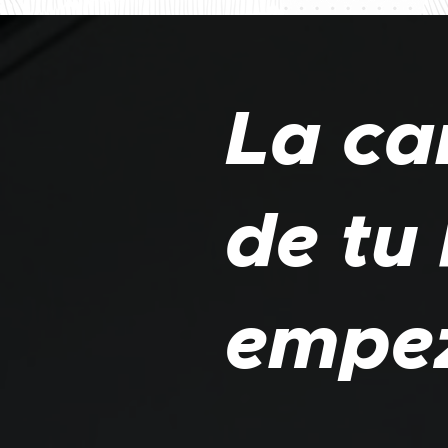
La ca
de tu 
empez