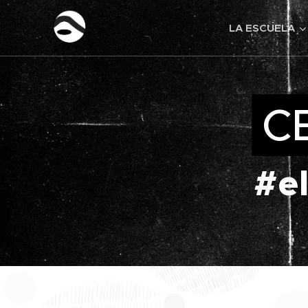
LA ESCUELA
C
#e