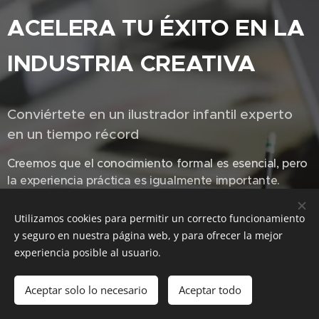
ACELERA TU ÉXITO EN LA
INDUSTRIA CREATIVA
Conviértete en un ilustrador infantil experto
en un tiempo récord
Creemos que el conocimiento formal es esencial, pero
la experiencia práctica es igualmente importante.
Nuestro programa de estudios garantiza que logres
un equilibrio perfecto entre la teoría y la aplicación en
Utilizamos cookies para permitir un correcto funcionamiento
el mundo real. Aprenderás de profesionales de la
y seguro en nuestra página web, y para ofrecer la mejor
industria que compartirán sus conocimientos,
experiencia posible al usuario.
ayudándote a cerrar la brecha entre el aprendizaje en
el aula y la competencia profesional.
Aceptar solo lo necesario
Aceptar todo
Dile adiós al progreso lento y da la bienvenida al