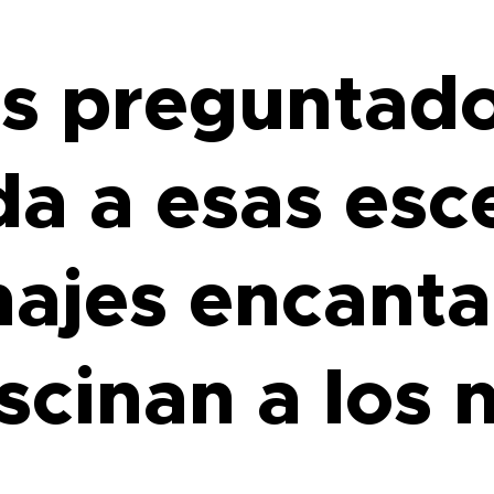
as preguntad
da a esas esc
najes encant
scinan a los 