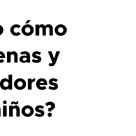
o cómo
enas y
adores
niños?