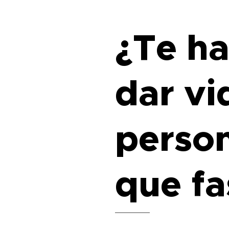
¿Te h
dar vi
perso
que fa