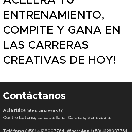
ENTRENAMIENTO,
COMPITE Y GANA EN
LAS CARRERAS
CREATIVAS DE HOY!
Contáctanos
Aula física
(atención previa cita)
Centro Letonia, La castellana, Caracas, Venezuela.
Teléfono
(+58) 4128007764
WhatsApp
(+58) 4128007764